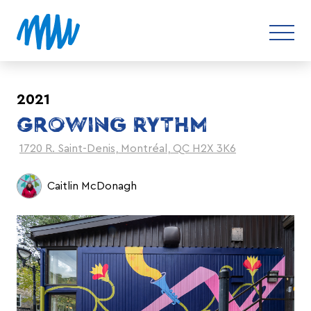
2021
GROWING RYTHM
1720 R. Saint-Denis, Montréal, QC H2X 3K6
Caitlin McDonagh