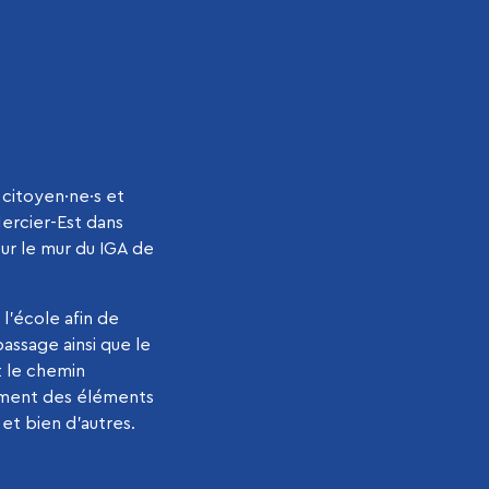
s citoyen·ne·s et
ercier-Est dans
r le mur du IGA de
 l’école afin de
assage ainsi que le
t le chemin
lement des éléments
, et bien d’autres.