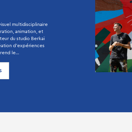
isuel multidisciplinaire
tration, animation, et
teur du studio Berkaï
éation d’expériences
end le...
S