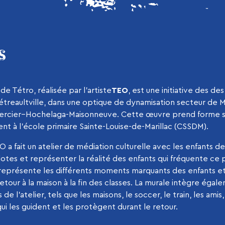
S
de Tétro, réalisée par l’artiste
TEO
, est une initiative des de
reaultville, dans une optique de dynamisation secteur de M
Mercier–Hochelaga-Maisonneuve. Cette œuvre prend forme su
cent à l’école primaire Sainte-Louise-de-Marillac (CSSDM).
 a fait un atelier de médiation culturelle avec les enfants de
dotes et représenter la réalité des enfants qui fréquente ce p
e représente les différents moments marquants des enfants e
tour à la maison à la fin des classes. La murale intègre éga
rs de l’atelier, tels que les maisons, le soccer, le train, les amis
qui les guident et les protègent durant le retour.