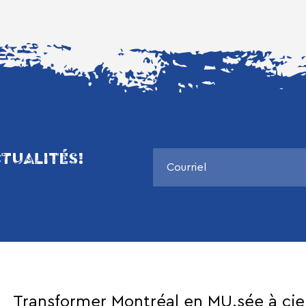
TUALITÉS!
Transformer Montréal en MU.sée à cie