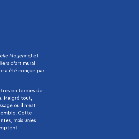
tuelle Moyenne)
et
iers d’art mural
vre a été conçue par
autres en termes de
s. Malgré tout,
sage où il n’est
nsemble. Cette
ntes, mais unies
comptent.