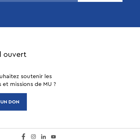
l ouvert
uhaitez soutenir les
s et missions de MU ?
 UN DON