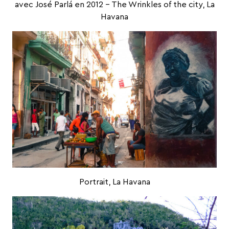
avec
José Parlá
en 2012 –
The Wrinkles of the city
, La
Havana
Portrait, La Havana