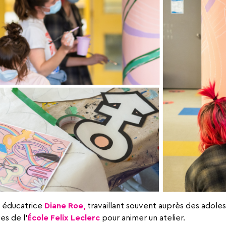
 éducatrice
Diane Roe
,
travaillant souvent auprès des adolesc
es de l’
École Felix Leclerc
pour animer un atelier.