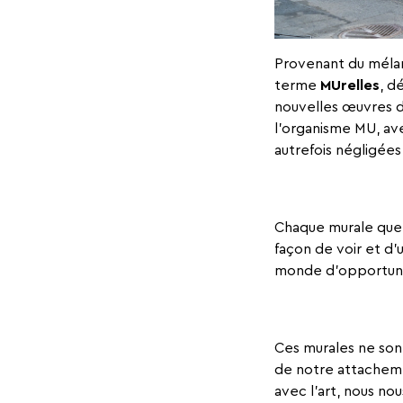
Provenant du mélan
terme
MUrelles
, d
nouvelles œuvres d’
l’organisme MU, av
autrefois négligées
Chaque murale que n
façon de voir et d’
monde d’opportunit
Ces murales ne sont
de notre attacheme
avec l’art, nous no