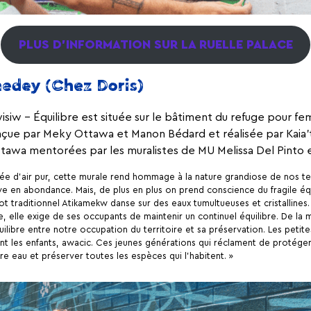
PLUS D’INFORMATION SUR LA RUELLE PALACE
edey (Chez Doris
)
siw – Équilibre est située sur le bâtiment du refuge pour f
onçue par Meky Ottawa et Manon Bédard et réalisée par Kaia
tawa mentorées par les muralistes de MU Melissa Del Pinto 
 d’air pur, cette murale rend hommage à la nature grandiose de nos terr
e en abondance. Mais, de plus en plus on prend conscience du fragile équ
 traditionnel Atikamekw danse sur des eaux tumultueuses et cristallines. Il
le, elle exige de ses occupants de maintenir un continuel équilibre. De l
ilibre entre notre occupation du territoire et sa préservation. Les petites
nt les enfants, awacic. Ces jeunes générations qui réclament de protéger 
e eau et préserver toutes les espèces qui l’habitent. »