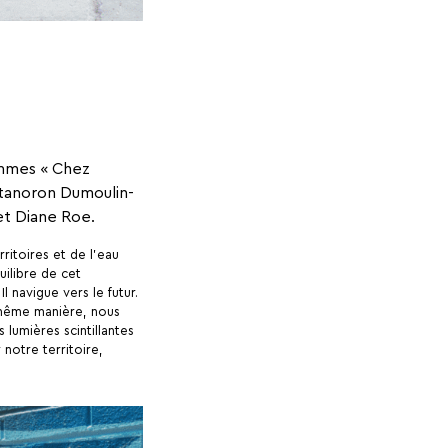
emmes « Chez
’tanoron Dumoulin-
et Diane Roe.
itoires et de l’eau
ilibre de cet
 navigue vers le futur.
a même manière, nous
 lumières scintillantes
notre territoire,