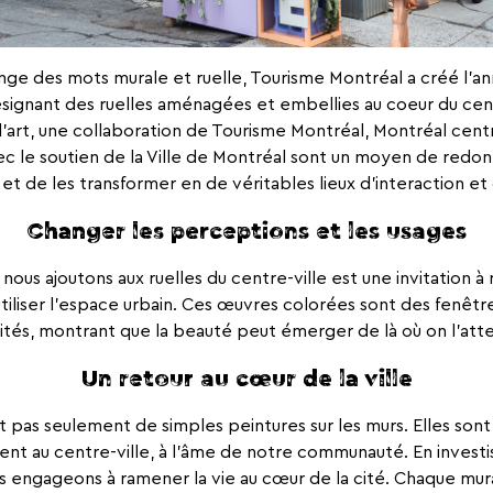
ge des mots murale et ruelle, Tourisme Montréal a créé l’an
ésignant des ruelles aménagées et embellies au coeur du cent
art, une collaboration de Tourisme Montréal, Montréal centr
ec le soutien de la Ville de Montréal sont un moyen de redon
 et de les transformer en de véritables lieux d’interaction et 
Changer les perceptions et les usages
ous ajoutons aux ruelles du centre-ville est une invitation 
utiliser l’espace urbain. Ces œuvres colorées sont des fenêtr
és, montrant que la beauté peut émerger de là où on l’atte
Un retour au cœur de la ville
 pas seulement de simples peintures sur les murs. Elles sont
nt au centre-ville, à l’âme de notre communauté. En investis
us engageons à ramener la vie au cœur de la cité. Chaque mu