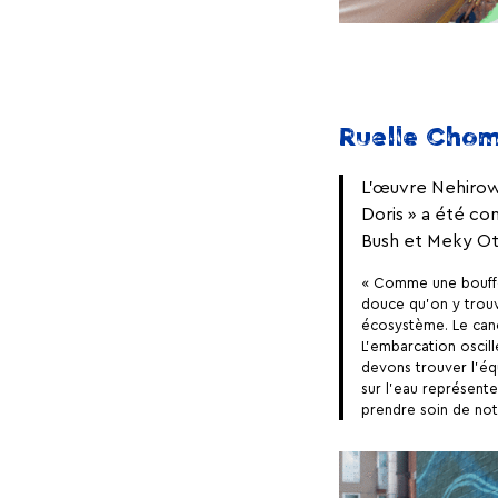
Ruelle Chom
L’œuvre Nehirowi
Doris » a été c
Bush et Meky Ot
« Comme une bouffée
douce qu’on y trouv
écosystème. Le canot
L’embarcation oscil
devons trouver l’équ
sur l’eau représente
prendre soin de notr