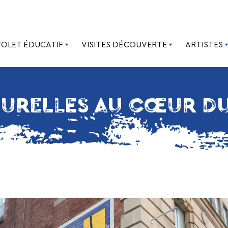
VOLET ÉDUCATIF
VISITES DÉCOUVERTE
ARTISTES
URELLES AU CŒUR DU