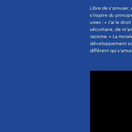
Libre de s’amuser
,
s’inspire du princi
unies : « J’ai le dr
sécuritaire, de m’am
racisme. » La mural
développement socia
différent qui s’amu