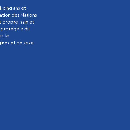
à cinq ans et
sation des Nations
t propre, sain et
re protégé·e du
et le
gines et de sexe