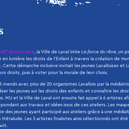
S
e
n
60
anniversaire
, la Ville de Laval initie
La force du rêve
, un p
 en lumière les droits de l’Enfant à travers la création de mur
 Cette démarche inclusive invitait les jeunes Lavalloises et La
urs droits, puis à voter pour la murale de leur choix.
é menés avec plus de 20 organismes Lavallois par la médiatrice
liser les jeunes sur les droits des enfants et connaître les droi
us. MU et la Ville de Laval ont ensuite fait appel à 6 artistes a
pondant aux travaux et idées issus de ces ateliers. Les maqu
e des jeunes ayant participé aux ateliers grâce à une média
s Métalude. Les 3 artistes finalistes ainsi sélectionnés ont ét
ult.