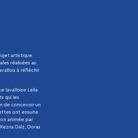
rojet artistique
ales réalisées au
vallois à réfléchir
 lavalloise Lelia
ts qui les
fin de concevoir un
ettes ont ensuite
tion animée par
é Kezna Dalz, Doras