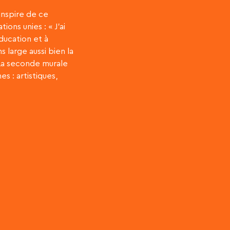
’inspire de ce
ions unies : « J’ai
éducation et à
 large aussi bien la
 La seconde murale
s : artistiques,