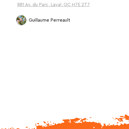
881 Av. du Parc, Laval, QC H7E 2T7
Guillaume Perreault
sation - crédits photo Olivier Bousquet