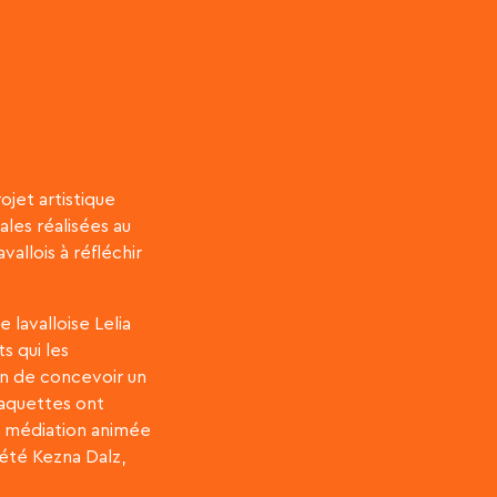
rojet artistique
ales réalisées au
vallois à réfléchir
 lavalloise Lelia
ts qui les
fin de concevoir un
maquettes ont
ne médiation animée
t été Kezna Dalz,