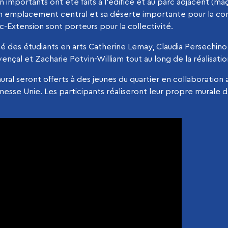
n importants ont été faits à l’édifice et au parc adjacent (ma
Son emplacement central et sa déserte importante pour la c
rc-Extension sont porteurs pour la collectivité.
isté des étudiants en arts Catherine Lemay, Claudia Persechin
ençal et Zacharie Potvin-William tout au long de la réalisatio
mural seront offerts à des jeunes du quartier en collaboration
esse Unie. Les participants réaliseront leur propre murale d