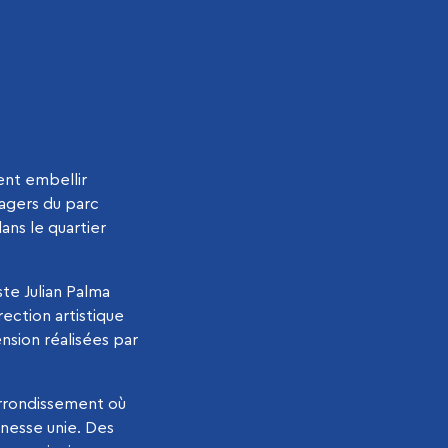
ent embellir
agers du parc
ans le quartier
te Julian Palma
ection artistique
nsion réalisées par
arrondissement où
unesse unie. Des