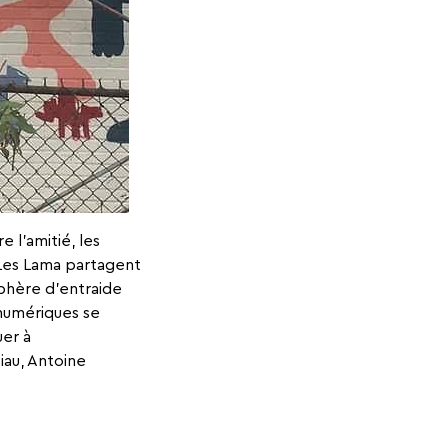
 l’amitié, les
 Les Lama partagent
phère d’entraide
s numériques se
uer à
iau, Antoine