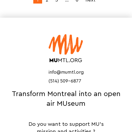
1
2
3
…
6
next
info@mumtl.org
(514) 509-6877
Transform Montreal into an open
air MUseum
Do you want to support MU's
mission and activities ?